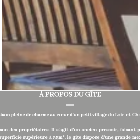
À PROPOS DU GÎTE
son pleine de charme au cœur d'un petit village du Loir-et-Che
son des propriétaires. Il s'agit d'un ancien pressoir, faisant
uperficie supérieure à 55m², le gîte dispose d'une grande me