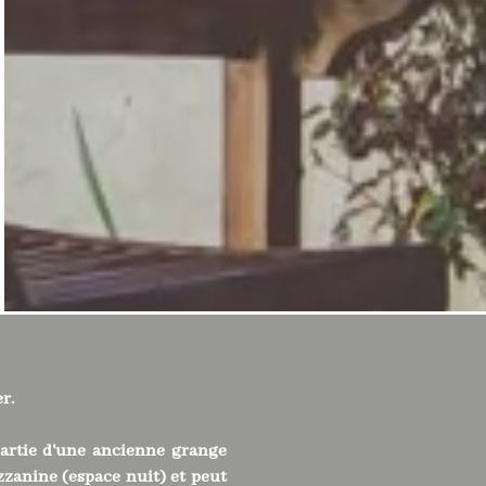
r.
 partie d'une ancienne grange
zzanine (espace nuit) et peut