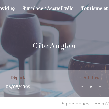
ovid 19
Sur place / Accueil vélo
Tourisme et 
Gîte Angkor
Départ
Adultes
-
+
5 personnes
|
55 m2