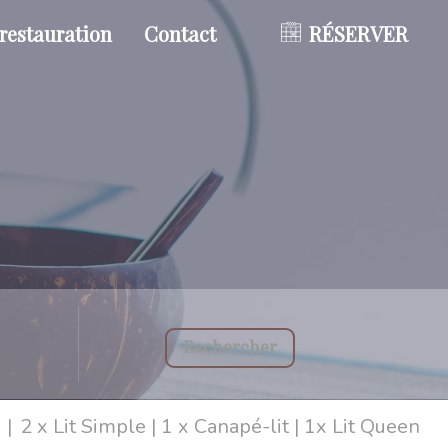
restauration
Contact
RÉSERVER
Rechercher
|
2 x Lit Simple
|
1 x Canapé-lit
|
1x Lit Queen